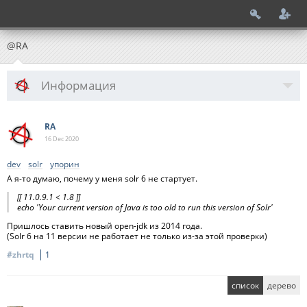
@RA
Информация
RA
16 Dec
2020
dev
solr
упорин
А я-то думаю, почему у меня solr 6 не стартует.
[[ 11.0.9.1 < 1.8 ]]
echo 'Your current version of Java is too old to run this version of Solr'
Пришлось ставить новый open-jdk из 2014 года.
(Solr 6 на 11 версии не работает не только из-за этой проверки)
#zhrtq
1
список
дерево