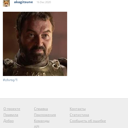
akagitsune
16 Dec
2020
#zhrtq/1
О проекте
Справка
Контакты
Правила
Приложения
Статистика
Добро
Команды
Сообщить об ошибке
API