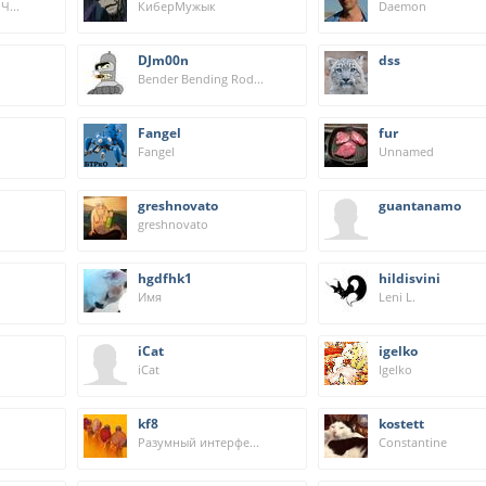
Эрнесто Рамирез Че Гевара
КиберМужык
Daemon
DJm00n
dss
Bender Bending Rodríguez
Fangel
fur
Fangel
Unnamed
greshnovato
guantanamo
greshnovato
hgdfhk1
hildisvini
Имя
Leni L.
iCat
igelko
iCat
Igelko
kf8
kostett
Разумный интерфейс к Википедии
Constantine