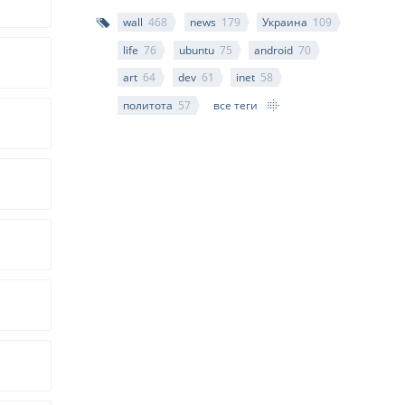
wall
468
news
179
Украина
109
life
76
ubuntu
75
android
70
art
64
dev
61
inet
58
политота
57
все теги