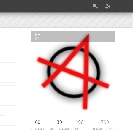
RA
RA
Адольф Алоизович Кауфман
60
39
1961
4799
Я ЧИТАЮ
МЕНЯ ЧИТАЮТ
ПОСТОВ
КОММЕНТАРИЕВ