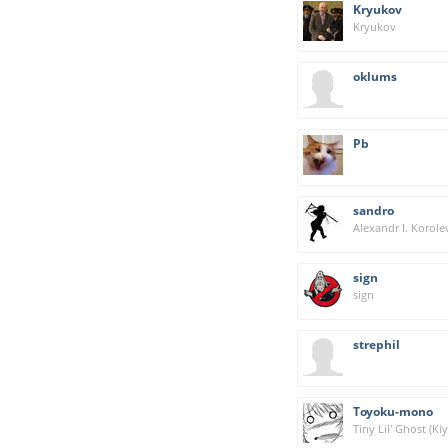
Kryukov
Kryukov
oklums
Pb
sandro
Alexandr I. Korole
sign
sign
strephil
Toyoku-mono