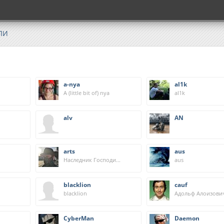
ЛИ
a-nya
al1k
A (little bit of) nya
al1k
alv
AN
arts
aus
Наследник Господина Маршала Сажина
aus
blacklion
cauf
blacklion
CyberMan
Daemon