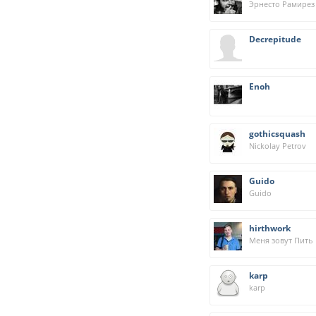
Decrepitude
Enoh
gothicsquash
Nickolay Petrov
Guido
Guido
hirthwork
Меня зовут Пить
karp
karp