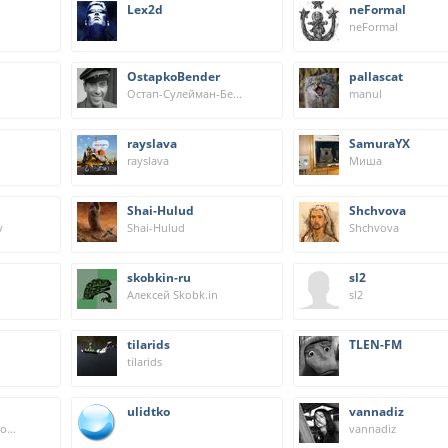
Lex2d
neFormal
neFormal
OstapkoBender
pallascat
Остап-Сулейман-Берта-Мария-Бендер-бей
manul
rayslava
SamuraYX
rayslava
Миша
Shai-Hulud
Shchvova
v
Shai-Hulud
Shchvova
skobkin-ru
sl2
Алексей Skobk.in
sl2
tilarids
TLEN-FM
tilarids
ulidtko
vannadiz
Tiny Lil' Ghost (Kiyomi Kurono)
vannadiz