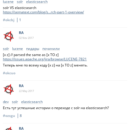
lucene
solr
elasticsearch
solr VS elasticsearch
https://sematext.com/blog/s...rch-part-1-overview/
#okcbj
1
RA
02 Nov
2017
solr
lucene
пидары
починили
[x z] // parsed the same as [x TO z]
https://issues.apache.org/jira/browse/LUCENE-7821
Теперь мне по всему коду [x z] на [x TO z] менять.
#okcuo
RA
22 May
2017
dev
solr
elasticsearch
Есть тут успешные истории о переходе с solr на elasticsearch?
#ozsgu
8
RA