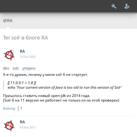
@RA
Тег
solr
в блоге RA
RA
16 Dec
2020
dev
solr
упорин
А я-то думаю, почему у меня solr 6 не стартует.
[[ 11.0.9.1 < 1.8 ]]
echo 'Your current version of Java is too old to run this version of Solr'
Пришлось ставить новый open-jdk из 2014 года.
(Solr 6 на 11 версии не работает не только из-за этой проверки)
#zhrtq
1
RA
03 Nov
2017