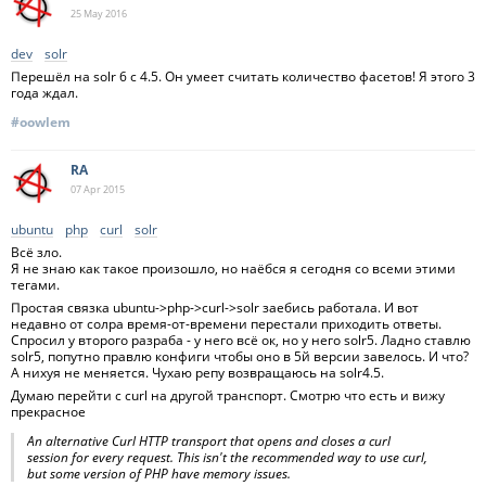
25 May
2016
dev
solr
Перешёл на solr 6 с 4.5. Он умеет считать количество фасетов! Я этого 3
года ждал.
#oowlem
RA
07 Apr
2015
ubuntu
php
curl
solr
Всё зло.
Я не знаю как такое произошло, но наёбся я сегодня со всеми этими
тегами.
Простая связка ubuntu->php->curl->solr заебись работала. И вот
недавно от солра время-от-времени перестали приходить ответы.
Спросил у второго разраба - у него всё ок, но у него solr5. Ладно ставлю
solr5, попутно правлю конфиги чтобы оно в 5й версии завелось. И что?
А нихуя не меняется. Чухаю репу возвращаюсь на solr4.5.
Думаю перейти с curl на другой транспорт. Смотрю что есть и вижу
прекрасное
An alternative Curl HTTP transport that opens and closes a curl
session for every request. This isn't the recommended way to use curl,
but some version of PHP have memory issues.