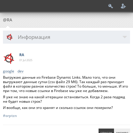
@RA
Информация
RA
01 Jul
2025
google
dev
Выгружаю данные из Firebase Dynamic Links. Мало того, что они
выгружают данные сутки (csv файл 29 Мб). Так каждый раз приходит
файл в котором разное количество строк! То больше, то меньше. И это
при том, что новые ссылки в Firebase мы уже не добавляем.
Я уже не знаю на какой итерации остановиться. Когда 2 раза подряд
не будет новых строк?
И вообще, как они это хранят и сколько ссылок они похерили?
#orptzn
список
дерево