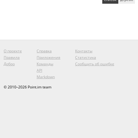
О проекте
Справка
Контакты
Правила
Приложения
Статистика
Добро
Команды
Сообщить об ошибке
API
Markdown
© 2010–2026 Point.im team