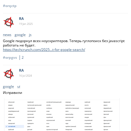
#orqctp
RA
19 Jan
2025
news
google
js
Google пидорнул всех ноускриптеров. Теперь гуглопоиск без javascript
работать не будет.
https://techcrunch.com/2025...t-for-google-search/
#orpgvs
2
RA
16 Jul
2024
google
ui
Исправили