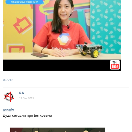
#iccfc
RA
17 Dec
2015
google
Дудл сегодня про Бетховена