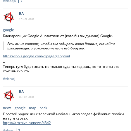
#zneqo
7
RA
17 Dec
2020
google
Блокировщик Google Аналитики от (кого бы вы думали) Google.
Если вы не хотите, чтобы мы собирали ваши данные, скачайте
Блокировщик и установите его в веб-браузер.
https://tools.google.com/dlpage/gaoptout
--
Теперь гугл будет знать не только куда ты ходишь, но то что ты это
хочешь скрыть.
#zhrmj
RA
06 Feb
2020
news
google
map
hack
Простой художник с тележкой мобильников создал фейковые пробки
на гугл картах.
https://artchive.ru/news/4342
#zlers
7