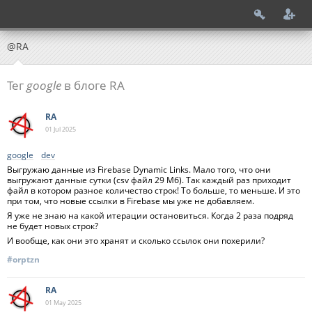
@RA
Тег
google
в блоге RA
RA
01 Jul
2025
google
dev
Выгружаю данные из Firebase Dynamic Links. Мало того, что они
выгружают данные сутки (csv файл 29 Мб). Так каждый раз приходит
файл в котором разное количество строк! То больше, то меньше. И это
при том, что новые ссылки в Firebase мы уже не добавляем.
Я уже не знаю на какой итерации остановиться. Когда 2 раза подряд
не будет новых строк?
И вообще, как они это хранят и сколько ссылок они похерили?
#orptzn
RA
01 May
2025