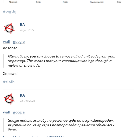
#orgthj
RA
26 Jan
2022
wall
google
adsense:
Alternatively, you can choose to remove all ad unit code from your
страница. This means that your страница won't go through a
review or show ads.
Xopowo!
#zlofh
RA
28 Dec
2021
wall
google
Google подала жалобу на решение суда по иску «Царьграда»,
неустойка по нему через полтора года превысит объем всех
денег