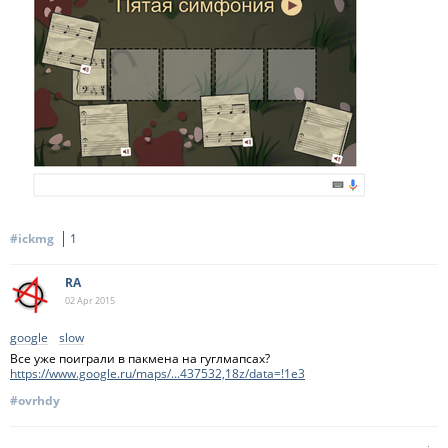
#ickmg
1
RA
02 Apr
2015
google
slow
Все уже поиграли в пакмена на гуглмапсах?
https://www.google.ru/maps/...437532,18z/data=!1e3
#ovrhdy