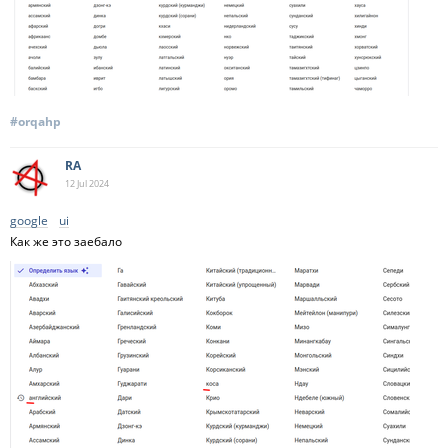
#orqahp
RA
12 Jul
2024
google
ui
Как же это заебало