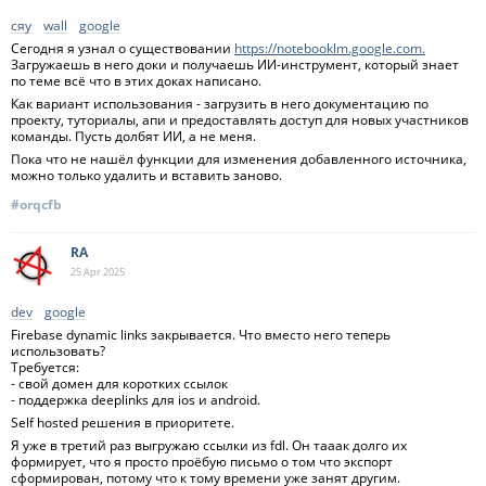
сяу
wall
google
Сегодня я узнал о существовании
https://notebooklm.google.com.
Загружаешь в него доки и получаешь ИИ-инструмент, который знает
по теме всё что в этих доках написано.
Как вариант использования - загрузить в него документацию по
проекту, туториалы, апи и предоставлять доступ для новых участников
команды. Пусть долбят ИИ, а не меня.
Пока что не нашёл функции для изменения добавленного источника,
можно только удалить и вставить заново.
#orqcfb
RA
25 Apr
2025
dev
google
Firebase dynamic links закрывается. Что вместо него теперь
использовать?
Требуется:
- свой домен для коротких ссылок
- поддержка deeplinks для ios и android.
Self hosted решения в приоритете.
Я уже в третий раз выгружаю ссылки из fdl. Он тааак долго их
формирует, что я просто проёбую письмо о том что экспорт
сформирован, потому что к тому времени уже занят другим.