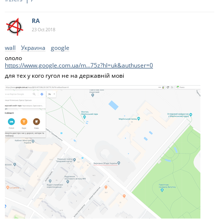
RA
23 Oct
2018
wall
Украина
google
ололо
https://www.google.com.ua/m...75z?hl=uk&authuser=0
для тех у кого гугол не на державнiй мовi