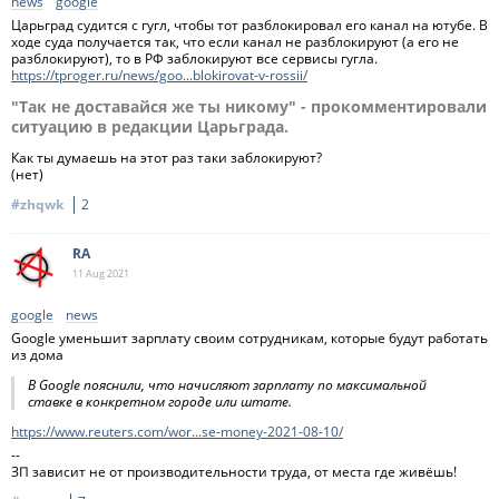
news
google
Царьград судится с гугл, чтобы тот разблокировал его канал на ютубе. В
ходе суда получается так, что если канал не разблокируют (а его не
разблокируют), то в РФ заблокируют все сервисы гугла.
https://tproger.ru/news/goo...blokirovat-v-rossii/
"Так не доставайся же ты никому" - прокомментировали
ситуацию в редакции Царьграда.
Как ты думаешь на этот раз таки заблокируют?
(нет)
#zhqwk
2
RA
11 Aug
2021
google
news
Google уменьшит зарплату своим сотрудникам, которые будут работать
из дома
В Google пояснили, что начисляют зарплату по максимальной
ставке в конкретном городе или штате.
https://www.reuters.com/wor...se-money-2021-08-10/
--
ЗП зависит не от производительности труда, от места где живёшь!