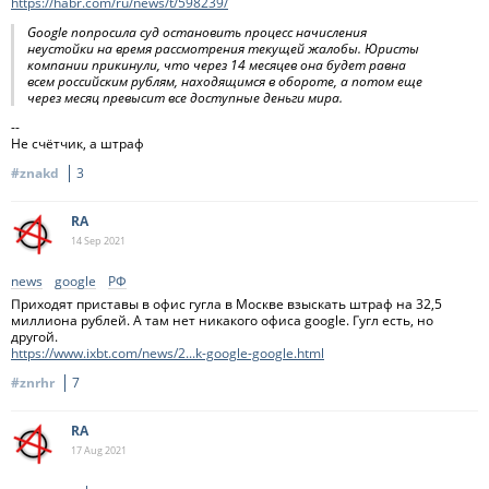
https://habr.com/ru/news/t/598239/
Google попросила суд остановить процесс начисления
неустойки на время рассмотрения текущей жалобы. Юристы
компании прикинули, что через 14 месяцев она будет равна
всем российским рублям, находящимся в обороте, а потом еще
через месяц превысит все доступные деньги мира.
--
Не счётчик, а штраф
#znakd
3
RA
14 Sep
2021
news
google
РФ
Приходят приставы в офис гугла в Москве взыскать штраф на 32,5
миллиона рублей. А там нет никакого офиса google. Гугл есть, но
другой.
https://www.ixbt.com/news/2...k-google-google.html
#znrhr
7
RA
17 Aug
2021