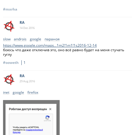
#mxrha
RA
14 Dec
2016
slow
androis
google
параноя
https://www.google.com/maps...1m2!1m1!1s2016-12-14
боюсь что даже отключив это, оно всё равно будет на меня стучать
гуглу
#ooweth
1
RA
29 Aug
2016
inet
google
firefox