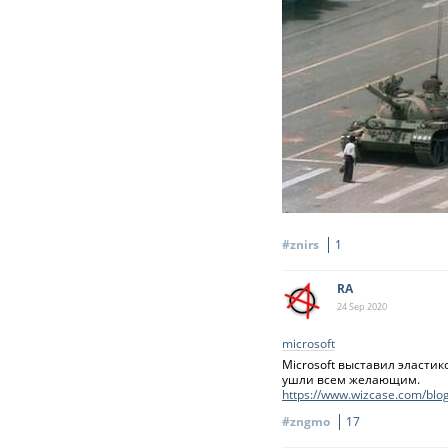
#znirs
1
RA
24 Sep
2020
microsoft
Microsoft выставил эласти
ушли всем желающим.
https://www.wizcase.com/blog
#zngmo
17