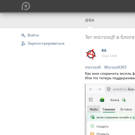
@RA
Войти
Тег
microsoft
в блоге
Зарегистрироваться
RA
23 Jun
14:58
microsoft
Microsoft365
Как мне сохранить эксель фа
Или ms теперь поддерживае