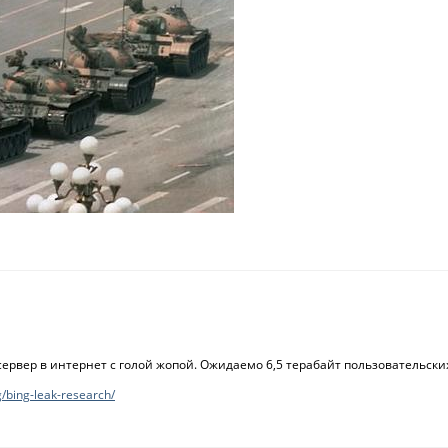
ксервер в интернет с голой жопой. Ожидаемо 6,5 терабайт пользовательск
/bing-leak-research/