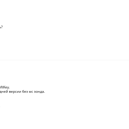
ь?
ftKey.
дней версии без мс зонда.