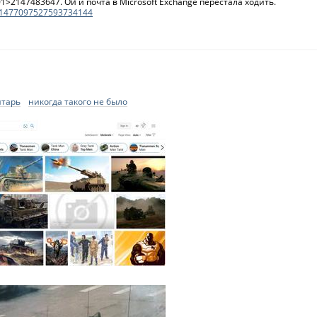
1>2147483647. Ой и почта в Microsoft Exchange перестала ходить.
.../1477097527593734144
нтарь
никогда такого не было