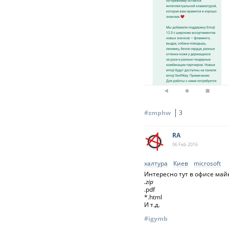
#zmphw
3
RA
06 Feb
2016
халтура
Киев
microsoft
Интересно тут в офисе ма
.zip
.pdf
*.html
И т.д.
#igymb