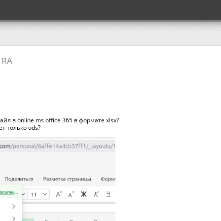
 RA
йл в online ms office 365 в формате xlsx?
т только ods?