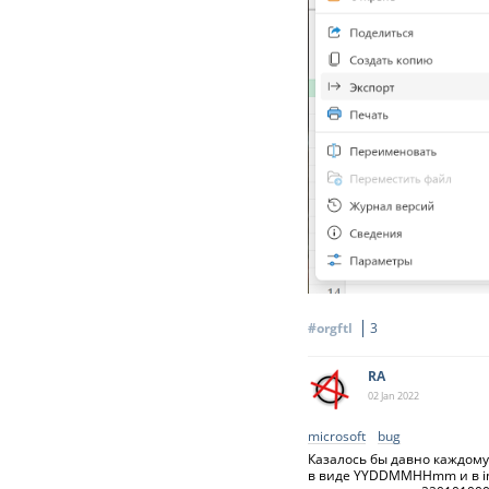
#orgftl
3
RA
02 Jan
2022
microsoft
bug
Казалось бы давно каждому 
в виде YYDDMMHHmm и в int