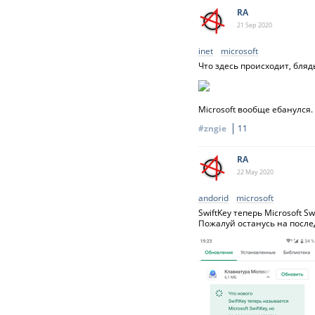
RA
21 Sep
2020
inet
microsoft
Что здесь происходит, бляд
Microsoft вообще ебанулся.
#zngie
11
RA
22 May
2020
andorid
microsoft
SwiftKey теперь Microsoft Swi
Пожалуй останусь на после