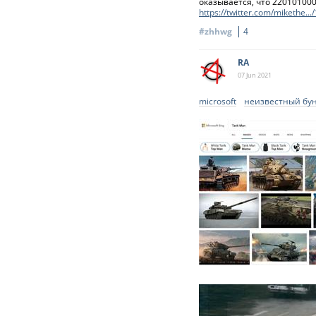
оказывается, что 220101000
https://twitter.com/mikethe
#zhhwg
4
RA
07 Jun
2021
microsoft
неизвестный бу