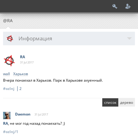
@RA
Информация
RA
31 Jul
2017
wall
Харьков
Вчера понаехал в Харьков. Парк в Харькове ахуенный.
#ozlnj
2
список
дерево
Daemon
31 Jul
2017
RA
, не мог год назад понаехать? ;)
#ozlnj/1