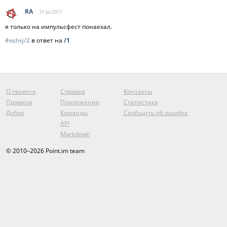
RA
31 Jul
2017
я только на импульсфест понаехал.
#ozlnj/2
в ответ на
/1
О проекте
Справка
Контакты
Правила
Приложения
Статистика
Добро
Команды
Сообщить об ошибке
API
Markdown
© 2010–2026 Point.im team