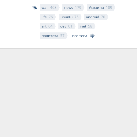
wall
468
news
179
Украина
109
life
76
ubuntu
75
android
70
art
64
dev
61
inet
58
политота
57
все теги