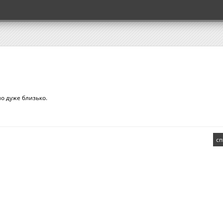
уло дуже близько.
сп