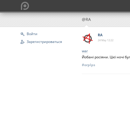
@RA
Войти
RA
24 May
12:22
Зарегистрироваться
war
Йобані росіяни. Цієї ночі б
#orplps