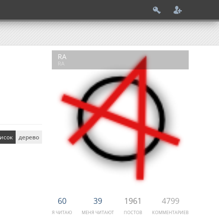
RA
RA
исок
дерево
60
39
1961
4799
Я ЧИТАЮ
МЕНЯ ЧИТАЮТ
ПОСТОВ
КОММЕНТАРИЕВ