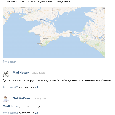
странами там, где она и должна находиться
#mdncz/1
MadHatter
28 Aug
2019
Да ты и в зеркале русского видишь. У тебя давно со зрением проблемы.
#mdncz/2
в ответ на
/1
NokitaKaze
28 Aug
2019
MadHatter
, нацист-нацист!
#mdncz/3
в ответ на
/2