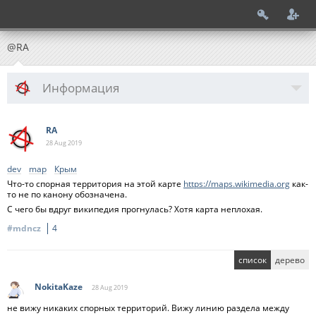
@RA
Информация
RA
28 Aug
2019
dev
map
Крым
Что-то спорная территория на этой карте
https://maps.wikimedia.org
как-
то не по канону обозначена.
С чего бы вдруг википедия прогнулась? Хотя карта неплохая.
#mdncz
4
список
дерево
NokitaKaze
28 Aug
2019
не вижу никаких спорных территорий. Вижу линию раздела между