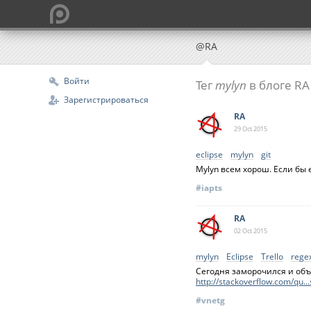
@RA
Войти
Тег
mylyn
в блоге RA
Зарегистрироваться
RA
29 Oct
2015
eclipse
mylyn
git
Mylyn всем хорош. Если бы
#iapts
RA
02 Oct
2015
mylyn
Eclipse
Trello
rege
Сегодня заморочился и объе
http://stackoverflow.com/qu
#vnetg