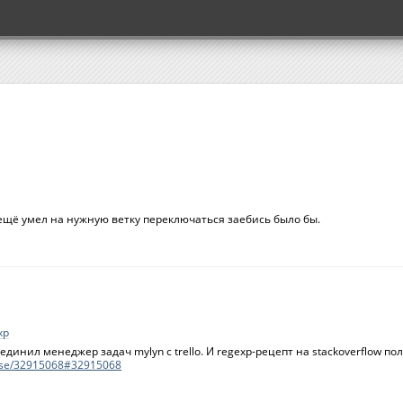
 ещё умел на нужную ветку переключаться заебись было бы.
xp
динил менеджер задач mylyn с trello. И regexp-рецепт на stackoverflow по
...se/32915068#32915068