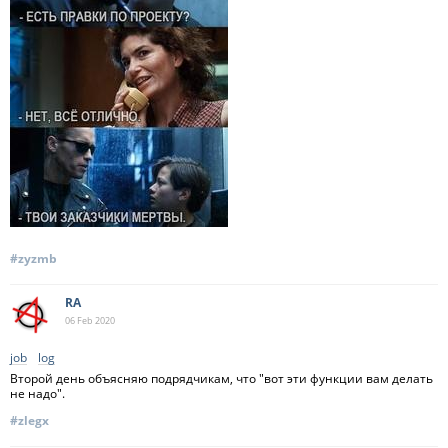
#zyzmb
RA
06 Feb
2020
job
log
Второй день объясняю подрядчикам, что "вот эти функции вам делать
не надо".
#zlegx