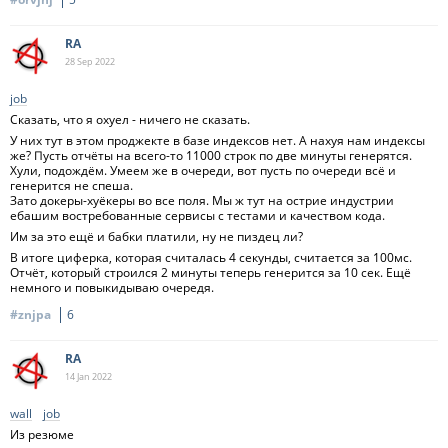
RA
28 Sep
2022
job
Сказать, что я охуел - ничего не сказать.
У них тут в этом проджекте в базе индексов нет. А нахуя нам индексы
же? Пусть отчёты на всего-то 11000 строк по две минуты генерятся.
Хули, подождём. Умеем же в очереди, вот пусть по очереди всё и
генерится не спеша.
Зато докеры-хуёкеры во все поля. Мы ж тут на острие индустрии
ебашим востребованные сервисы с тестами и качеством кода.
Им за это ещё и бабки платили, ну не пиздец ли?
В итоге циферка, которая считалась 4 секунды, считается за 100мс.
Отчёт, который строился 2 минуты теперь генерится за 10 сек. Ещё
немного и повыкидываю очередя.
#znjpa
6
RA
14 Jan
2022
wall
job
Из резюме