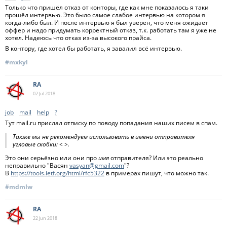
Только что пришёл отказ от конторы, где как мне показалось я таки
прошёл интервью. Это было самое слабое интервью на котором я
когда-либо был. И после интервью я был уверен, что меня ожидает
оффер и надо придумать корректный отказ, т.к. работать там я уже не
хотел. Надеюсь что отказ из-за высокого прайса.
В контору, где хотел бы работать, я завалил всё интервью.
#mxkyl
RA
02 Jul
2018
job
mail
help
?
Тут mail.ru прислал отписку по поводу попадания наших писем в спам.
Также мы не рекомендуем использовать в имени отправителя
угловые скобки: < >.
Это они серьёзно или они про
имя
отправителя? Или это реально
неправильно "Васян
vasyan@gmail.com
"?
В
https://tools.ietf.org/html/rfc5322
в примерах пишут, что можно так.
#mdmlw
RA
22 Jun
2018