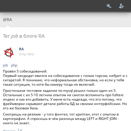
@RA
Тег
job
в блоге RA
RA
23 Apr
08:52
job
php
Провёл 5 собеседований.
Первый кандидат явился на собеседование с голым торсом, небрит и с
сигаретой. Я понимаю, что неформальная обстановка, но если у тебя
такая ситуация, то хотя бы камеру тогда не включай.
Простенькое тестовое задание по mysql решил только один из 5.
Остальные с их 5-10 летним опытом не смогли вспомнить про fulltext
индекс и как его добавить. У меня есть надежда, что это потому, что
фреймворки скрывают детали работы БД за своими интерфейсами. Но
это же базовая база.
Смотришь на резюме - у того финтех, тот криптан, этот с опытом в
картографии. А спросишь в чём разница между LEFT и RIGHT JOIN -
никто не знает.
#orvjnj
5