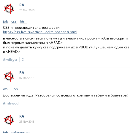
RA
20 Mar
2019
job
css
html
CSS и производительность сети
https://css-live.ru/article...oditelnost-seti.html
в часности поясняется почему гугл аналитикс просит чтобы его скрипт
был первым элементом в <HEAD>
и почему делать кучку css подгружаемых в <BODY> лучше, чем один css
в <HEAD>
#mibyu
2
RA
07 Dec
2018
wall
job
Достижение года! Разобрался со всеми открытыми табами в браузере!
#mbwod
RA
21 Nov
2018
job
refactoring