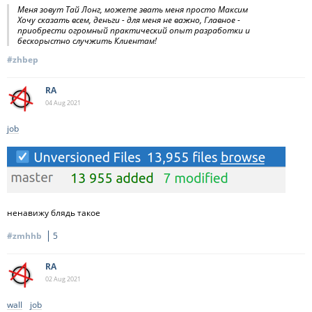
Меня зовут Тай Лонг, можете звать меня просто Максим
Хочу сказать всем, деньги - для меня не важно, Главное -
приобрести огромный практический опыт разработки и
бескорыстно случжить Клиентам!
#zhbep
RA
04 Aug
2021
job
ненавижу блядь такое
#zmhhb
5
RA
02 Aug
2021
wall
job