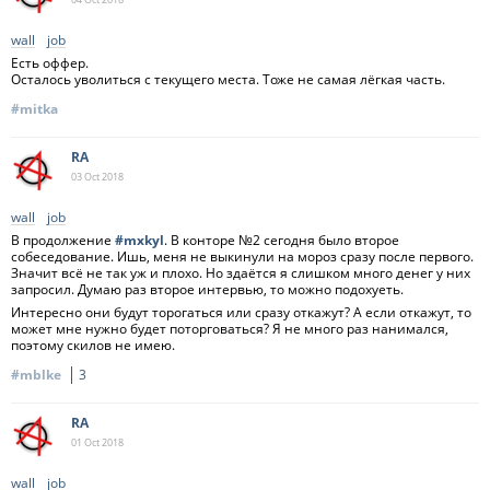
wall
job
Есть оффер.
Осталось уволиться с текущего места. Тоже не самая лёгкая часть.
#mitka
RA
03 Oct
2018
wall
job
В продолжение
#mxkyl
. В конторе №2 сегодня было второе
собеседование. Ишь, меня не выкинули на мороз сразу после первого.
Значит всё не так уж и плохо. Но здаётся я слишком много денег у них
запросил. Думаю раз второе интервью, то можно подохуеть.
Интересно они будут торогаться или сразу откажут? А если откажут, то
может мне нужно будет поторговаться? Я не много раз нанимался,
поэтому скилов не имею.
#mblke
3
RA
01 Oct
2018
wall
job