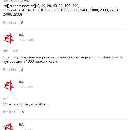
int[] sizes = new int[]{0, 10, 20, 40, 80, 100, 200,
HttpStatus.SC_BAD_REQUEST, 800, 1000, 1200, 1400, 1800, 2000, 2200,
2400, 2800};
#mxkcs
9
RA
06 Nov
2018
wall
job
Наконец-то дошла очередь до задачи под номером 35. Сейчас в жире
нумерация к 1000 приближается.
#mxble
3
RA
05 Oct
2018
wall
job
Остаться легче, чем уйти.
#mitdt
15
RA
04 Oct
2018