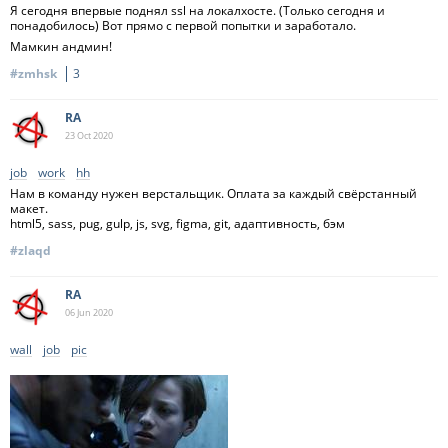
Я сегодня впервые поднял ssl на локалхосте. (Только сегодня и
понадобилось) Вот прямо с первой попытки и заработало.
Мамкин андмин!
#zmhsk
3
RA
23 Oct
2020
job
work
hh
Нам в команду нужен верстальщик. Оплата за каждый свёрстанный
макет.
html5, sass, pug, gulp, js, svg, figma, git, адаптивность, бэм
#zlaqd
RA
06 Jun
2020
wall
job
pic