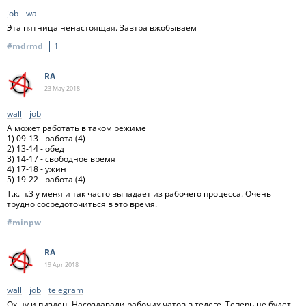
job
wall
Эта пятница ненастоящая. Завтра вжобываем
#mdrmd
1
RA
23 May
2018
wall
job
А может работать в таком режиме
1) 09-13 - работа (4)
2) 13-14 - обед
3) 14-17 - свободное время
4) 17-18 - ужин
5) 19-22 - работа (4)
Т.к. п.3 у меня и так часто выпадает из рабочего процесса. Очень
трудно сосредоточиться в это время.
#minpw
RA
19 Apr
2018
wall
job
telegram
Ох ну и пиздец. Насоздавали рабочих чатов в телеге. Теперь не будет