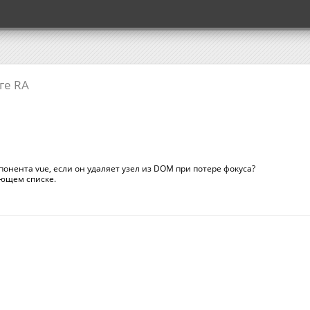
ге RA
понента vue, если он удаляет узел из DOM при потере фокуса?
дающем списке.