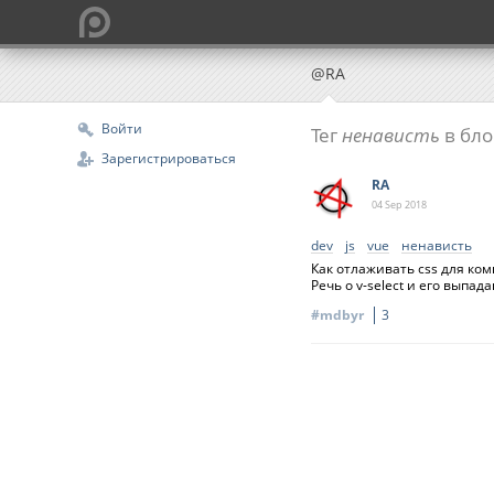
@RA
Войти
Тег
ненависть
в бло
Зарегистрироваться
RA
04 Sep
2018
dev
js
vue
ненависть
Как отлаживать css для ком
Речь о v-select и его выпа
#mdbyr
3